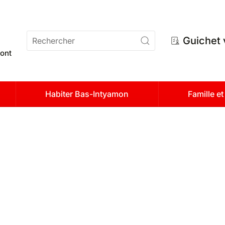
n
Guichet 
ont
Habiter Bas-Intyamon
Famille e