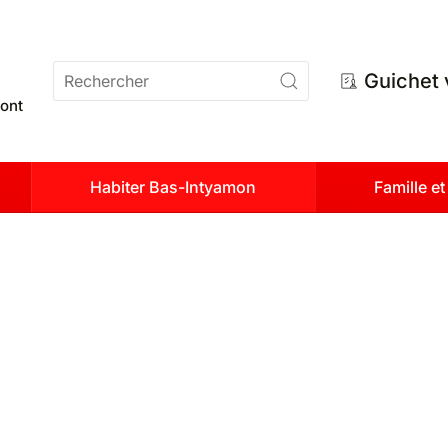
n
Guichet 
ont
Habiter Bas-Intyamon
Famille e