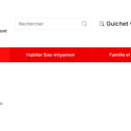
n
Guichet 
ont
Habiter Bas-Intyamon
Famille e
te